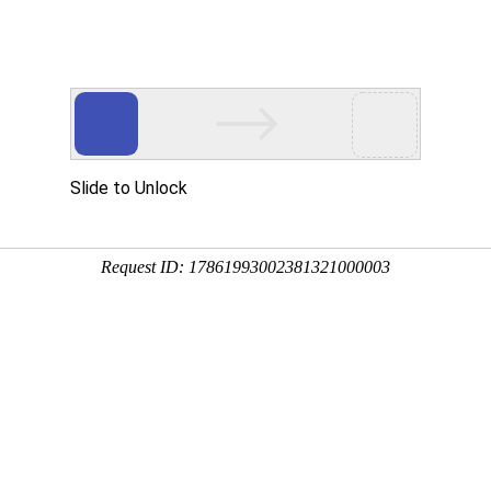
动态
数据资料
饲料原料
饲料添加剂
口量将达1665.6万吨
2026-04-09