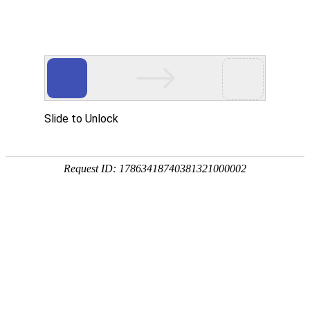
首页
动态
数据资料
饲料原料
饲料添加剂
会讯
饲料和饲料添加剂许可证查询
当前位置：
首页
饲料原料
杂粕油脂
正文
马来西亚棕榈油连续第三日上涨