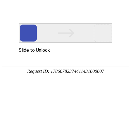
首页
动态
数据资料
饲料原料
饲料添加剂
会讯
饲料和饲料添加剂许可证查询
当前位置：
首页
饲料原料
杂粕油脂
正文
3月2日 24度棕榈油国内各港口交货价格上涨