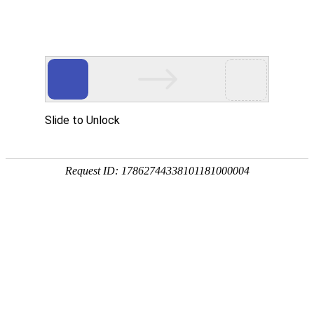
首页
动态
数据资料
饲料原料
饲料添加剂
会讯
饲料和饲料添加剂许可证查询
当前位置：
首页
会讯
国内
更多 >