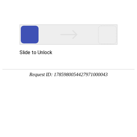
首页
动态
数据资料
饲料原料
饲料添加剂
会讯
饲料和饲料添加剂许可证查询
当前位置：
首页
动态
国内动态
正文
黄保续：2025年末全国能繁母猪存栏同比减